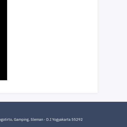
Nogotirto, Gamping, Sleman - D.I Yogyakarta 55292