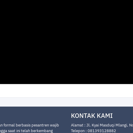
KONTAK KAMI
n formal berbasis pesantren wajib
Alamat : Jl. Kyai Masduqi Mlangi, 
ngga saat ini telah berkembang
Telepon : 081393128882