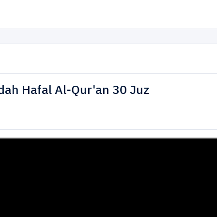
Buku
Artikel
Vidio
dah Hafal Al-Qur'an 30 Juz